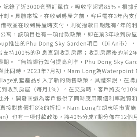
開售，記錄了近3000套預訂單位，吸收率超過85%。根據分配
計劃。具體來說，在收到房屋之前，客戶需在3年內支
行借款並在收到房屋時支付，則從撥款日期起有4年的
re Point公寓，該項目也有一項付款政策，即在前3年收
oup推出的Phu Dong Sky Garden項目（Di 
者支持100%的利息直到收到房屋；收到房屋後的前2
。“無論銀行如何提高利率，Phu Dong Sky Ga
同時，2023年7月初，Nam Long為Waterpoint 
 Village別墅產品引入了新的銷售政策。具體來說，在購買
直到收到房屋（每月1%）。在交房時，客戶將支付10%
。此外，開發商還為客戶提供了同時應用兩個利率融資
售價打8%的折扣。Nam Long在胡志明市實施的Miz
Binh Tan）也有一項付款政策，將40%分成7期分佈在