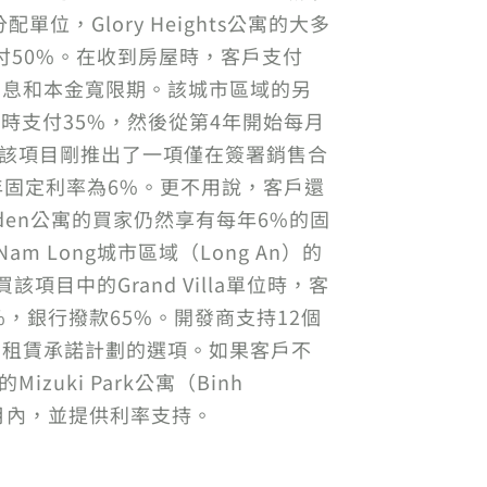
單位，Glory Heights公寓的大多
付50%。在收到房屋時，客戶支付
利息和本金寬限期。該城市區域的另
到房屋時支付35%，然後從第4年開始每月
An市），該項目剛推出了一項僅在簽署銷售合
年固定利率為6%。更不用說，客戶還
rden公寓的買家仍然享有每年6%的固
Nam Long城市區域（Long An）的
該項目中的Grand Villa單位時，客
，銀行撥款65%。開發商支持12個
和租賃承諾計劃的選項。如果客戶不
uki Park公寓（Binh
12個月內，並提供利率支持。