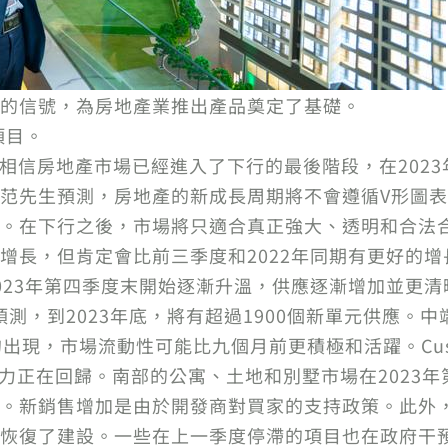
的信號，為房地產業推出產品奠定了基礎。
項目。
董事長，相信房地產市場已經進入了下行的最後階段，在20
范先生預測，房地產的新成長周期將不會遵循V形圖表
。在下行之後，市場將只適合真正強大、透明和合法合
增長，但肯定會比前三季度和2022年同期有更好的
023年第四季度末開始逐漸升溫，供應逐漸增加並更清晰
的代表也預測，到2023年底，將有超過1900個新單元供
，市場流動性可能比九個月前更積極和活躍。Cushman＆
客戶購買力正在回歸。南部的公寓、土地和別墅市場在202
。新銷售增加是由於開發商對買家的支持政策。此外
恢復了建設。一些在上一季度停滯的項目也在政府干