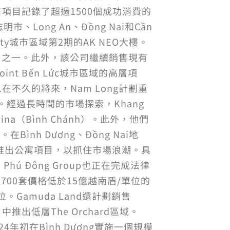
個銷售項目記錄了超過1500個成功消費的
ong An、Đồng Nai和Cần
ty城市區域第2期的AK NEO大樓。
目之一。此外，該公司繼續銷售現有
rpoint Bến Lức城市區域的高層項
...在不久的將來，Nam Long計劃重
 Hòa。經過長時間的市場探索，Khang
ina（Bình Chánh）。此外，他們
Bình Dương、Đồng Nai地
在準備在年底推出公寓項目，以抓住市場浪潮。具
Phú Đông Group也正在完成法律
700套價格低於15億越南盾/單位的
。Gamuda Land還計劃銷售
e項目中推出低層The Orchard區域。
2024年初在Bình Dương實施一個規模