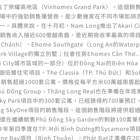
了榮耀高地區（Vinhomes Grand Park）。這
場中的強勁銷售運營商，是少數幾家在不同市場如胡志明市、L
具體來說，在十月初，Nam Long推出了Akari Ci
銷售收入接近600億越南盾，是近期吸收率最高的項
Chánh）、Ehome Southgate（Long An的Wate
Village的獨立別墅；社會住房Ehomes Cần Thơ
zumi City城市區域的一部分）位於Đồng Nai的Biên
住宅項目，The Classia（TP. Thủ Đức）和Sol
ân）中銷售超過1000套公寓，價格從每平方米60萬越南盾起。在
、Phú Đông Group、Thăng Long Real也
y Sky Park項目中的300套公寓，已經錄得約700筆預訂。
ng SkyOne項目的銷售階段。這個銷售階段將提供超過
銷售Phú Đông Sky Garden的剩餘100套單位
計在今年第四季度在TP. Mới Bình Dương的Sycamor
ong Bay項目（Bình Thuận），Phát Đạt正準備在