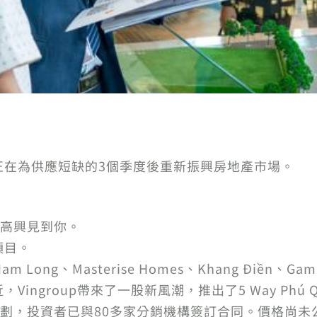
目正在為供應短缺的3個季度後重新振興房地產市場。
高興見到你。
項目。
Long、Masterise Homes、Khang Điền、Ga
Vingroup帶來了一股新風潮，推出了5 Way Ph
劃，投資者已與80多家分銷機構簽訂合同。價格尚未