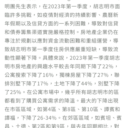
明團先生表示，在2023年第一季度，胡志明市面
臨許多挑戰，如疫情對經濟的持續影響、農曆新
年假期以及信貸方面的一系列困難，導致對信貸
和債券籌集渠道實施嚴格控制。房地產企業仍在
專注於規劃以應對資金流動困難和重組運營，導
致胡志明市第一季度住房供應嚴重短缺，導致流
動性顯著下降。具體來說，2023年第一季度胡志
明市房地產的興趣水平較去年同期下降了22%，
公寓搜索下降了16%，獨棟房屋下降了27%，聯
排別墅下降了17%，土地下降了44%，別墅下降
了25%。在公寓市場中，幾乎所有胡志明市的區
都看到了購買公寓需求的降溫。最大的下降出現
在市區區域，如第4區、第8區、第10區、譚賓和
譚福，下降了26-34%。在郊區區域，如賓坦、賓
昌、土德、第2區和第9區，與去年同期相比，對