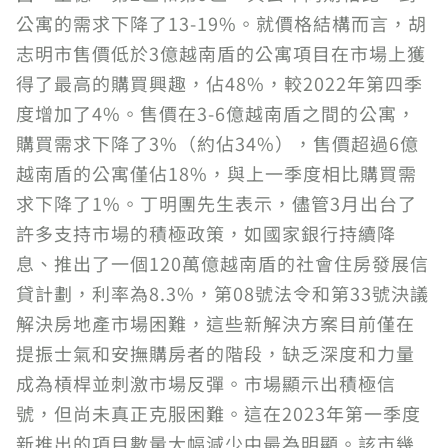
公寓的需求下降了13-19%。就價格結構而言，胡
志明市售價低於3億越南盾的公寓項目在市場上獲
得了最高的購買興趣，佔48%，較2022年第四季
度增加了4%。售價在3-6億越南盾之間的公寓，
購買需求下降了3%（約佔34%），售價超過6億
越南盾的公寓僅佔18%，與上一季度相比購買需
求下降了1%。丁明團先生表示，儘管3月出台了
許多支持市場的積極政策，如國家銀行持續降
息、推出了一個120萬億越南盾的社會住房發展信
貸計劃，利率為8.3%，第08號法令和第33號決議
解決房地產市場困難，這些新解決方案目前僅在
提振士氣和安撫購房者的階段，缺乏深度和力量
成為槓桿並刺激市場反彈。市場顯示出積極信
號，但尚未真正克服困難。這在2023年第一季度
新推出的項目數量大幅減少中最為明顯。該市幾