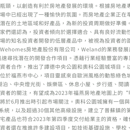
瓶頸，以創造有利於房地產發展的環境。根據房地產
場中已經出現了一種愉快的氛圍。而房地產企業正在
潛在的土地區域和好產品，為新的投資周期做好準備
家們還認為，投資者傾向於選擇適合、具有良好流動
場的知名投資者開發的低層產品中，被視為投資者的
ehomes房地產股份有限公司，Weland的業務發展
，迅速尋找潛在的開發合作項目。憑藉行業經驗豐富的
資者合作，推出了譚德中央公園和奧科公園城項目，
位於福燕市中心，項目靈感來自歐洲風格的動態綠色城市
湖泊、中央燈光街、娛樂區、休息小屋、步行道、閱讀花
者的關注，有望成為2023年福燕房地產地圖上的“明
將於6月推出時引起市場關注。奧科公園城擁有一個
公園系統，以及超過30個其他高級設施，建立了普蘇鎮
宅產品也符合2023年第四季度交付給業主的資格，
資者還在推進許多建設項目，如技術基礎設施、學校