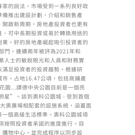
專家的說法，市場受到一系列良好政
準備推出建設計劃，介紹和銷售產
。開啟新周期，房地產投資者也更有
性、可中長期投資或易於轉換用途的
甜果。好的房地產崛起吸引投資者的
部門，連續兩年被評為2021年和
專業人士的敏銳眼光和人員和財務實
以滿足投資者的投資趨勢。根據研
，占地16.47公頃，包括商鋪產
園...譚德中央公園目前是一個亮
星”。談到奧科公園城 - 受到首個
與大奧廣場相配套的設施系統，涵蓋面
的第一個高級生活標準。奧科公園城項
確保按照投資者承諾的進度進行。目
、購物中心，並完成程序以同步設