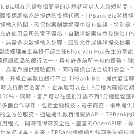
k Biz現在只需幾個簡單的步驟就可以大大縮短時間。當用
n/，輸入全國投標網絡系統提供的投標代碼，TPBank B
輸入時間，確保檔案創建過程中沒有錯誤。特別是，TP
允許使用公司的電子簽名，自動將檔案信息發送給TPB
，無需多次數據輸入步驟、紙質文件或排隊提交檔案
副總經理兼企業銀行部主任Khuc Van Hoa先生分
上投標保證產品的銀行之一，具有許多前所未有的優勢，
為客戶提供體驗便利，同時確保合法合規和安全。"TPB
識，升級企業數位銀行平台-TPBank Biz，提供
以同時支持數百名客戶。企業還可以在1-3分鐘內確認
100%。同時，客戶可以在獲批准後不到5分鐘輕鬆獲得貸
蓋了30多個合作夥伴，包括金融科技、電子商務、帳單
全方位服務。通過提供數百個開放API，TPBank
用程式，同時確保高安全性。豐富的OpenAPI庫，
化業務成本。未來，TPBank將繼續引領部署尖端技