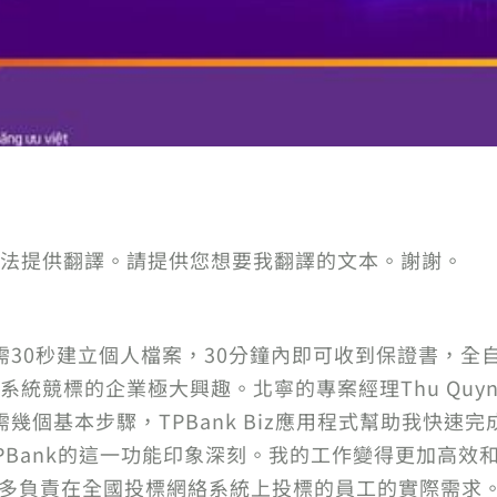
法提供翻譯。請提供您想要我翻譯的文本。謝謝。
，只需30秒建立個人檔案，30分鐘內即可收到保證書，全
統競標的企業極大興趣。北寧的專案經理Thu Quyn
幾個基本步驟，TPBank Biz應用程式幫助我快速
PBank的這一功能印象深刻。我的工作變得更加高效
士和許多負責在全國投標網絡系統上投標的員工的實際需