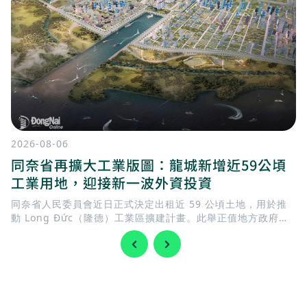
2026-08-06
同奈省再擴大工業版圖：龍城新增近59公頃
工業用地，迎接新一波外資投資
同奈省人民委員會近日正式決定出租近 59 公頃土地，用於推
動 Long Đức（隆德）工業區擴建計畫。此舉正值地方政府加
快完善基礎建設，迎接 隆城國際機場 即將投入營運，同時持續
擴充工業用地，以滿足國內外企業日益增加的投資需求。