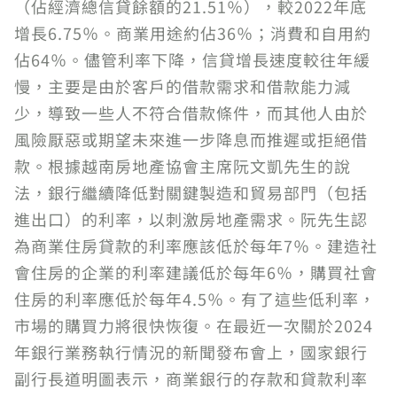
（佔經濟總信貸餘額的21.51％），較2022年底
增長6.75％。商業用途約佔36％；消費和自用約
佔64％。儘管利率下降，信貸增長速度較往年緩
慢，主要是由於客戶的借款需求和借款能力減
少，導致一些人不符合借款條件，而其他人由於
風險厭惡或期望未來進一步降息而推遲或拒絕借
款。根據越南房地產協會主席阮文凱先生的說
法，銀行繼續降低對關鍵製造和貿易部門（包括
進出口）的利率，以刺激房地產需求。阮先生認
為商業住房貸款的利率應該低於每年7％。建造社
會住房的企業的利率建議低於每年6％，購買社會
住房的利率應低於每年4.5％。有了這些低利率，
市場的購買力將很快恢復。在最近一次關於2024
年銀行業務執行情況的新聞發布會上，國家銀行
副行長道明圖表示，商業銀行的存款和貸款利率