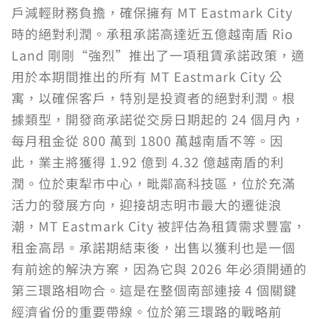
戶減輕財務負擔，確保擁有 MT Eastmark City
時的絕對利潤。承租承諾高達近五億越南盾 Rio
Land 剛剛“強烈”推出了一項租賃承諾政策，適
用於本期間推出的所有 MT Eastmark City 公
寓，以確保客戶，特別是投資者的絕對利潤。根
據類型，開發商承諾從交房日期起的 24 個月內，
每月租金從 800 萬到 1800 萬越南盾不等。因
此，業主將獲得 1.92 億到 4.32 億越南盾的利
潤。位於東犁市中心，毗鄰高科技區，位於充滿
活力的發展方向，迎接胡志明市最大的遷徙浪
潮，MT Eastmark City 被評估為租賃需求豐富，
租金高昂。承諾期結束後，出售以獲利也是一個
有前途的解決方案，因為它與 2026 年必須開通的
第三環路相吻合。這是在整個南部連接 4 個關鍵
經濟省份的重要帶線。位於第三環路的戰略前