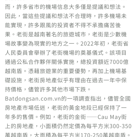
而，許多省市的機場信息大多僅是提議和想法。
因此，當這些提議和想法不合理時，許多機場未
能實現，許多跟風的投資者不得不承擔痛苦後
果。老街是越南著名的旅遊城市，老街是少數機
場故事變為現實的地方之一。2022年初，老街省
人民委員會舉辦了老街機場的奠基儀式。該項目
通過公私合作夥伴關係實施，總投資額近7000億
越南盾。憑藉旅遊業的重要優勢，再加上機場基
礎設施，老街房地產似乎有理由在過去一年中保
持價格，儘管許多其他市場下跌。
Batdongsan.com.vn的一項調查指出，儘管全國
房地產市場低迷，老街的黃金地段已經保持了一
年多的售價。例如，老街的金街——Cau May街
上的房地產，小面積仍然定價為每平方米300-350
萬越南盾，大面積為每平方米170-250萬越南盾。