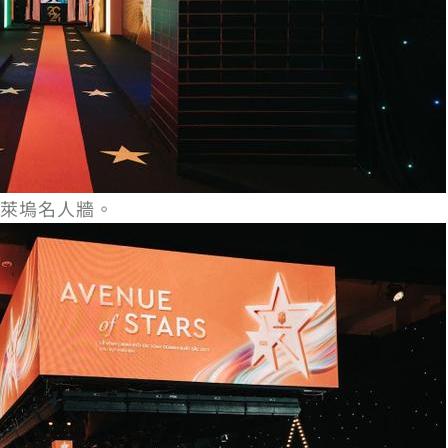
萊塢名人牆。