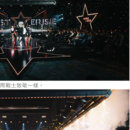
際戰士致敬一樣。