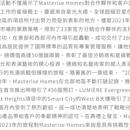
動不僅展示了Masterise Homes對合作夥伴和
工作的星級戰士，靈感來自星光大道，全球超級巨星
北部地區的項目所付出努力而受到表彰的地方。儘管2023年越南
的業務策略，得到了23家官方分銷合作夥伴的支持。戰略項目
s取得了顯著成功，在東部和西部河內市場引起轟動，成功交付
s的聲譽，還為居民提供了國際標準的品質和專業管理服務，
發，總價值高達50億越南盾，表彰了最佳分銷商和星級
光和表演藝術的精心投資。通過知名藝術家的感人表
Homes同行的充滿挑戰但輝煌的旅程。隨著舊的一章結束，
Masterise Homes在北部地區不斷打破記錄，推出新產
大樓在首次推出時吸引了456個預訂。LUMIÈRE Everg
est Heights項目中的Smart City的West B大
個月內受到了熱烈歡迎。這一成功清楚地表明了戰略分銷合
產品帶給客戶的奉獻精神的認可。在典禮上發言，Maste
：“2023年的旅程對Masterise Homes來說是具