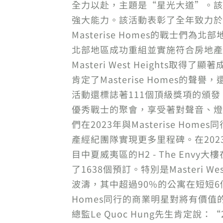
全力以赴，主題是“星光大道”。該活
強大能力。該活動表彰了全年致力於
Masterise Homes的戰士們為
北部地區成功重組並實施符合房地產市場
Masteri West Height
肯定了Masterise Home
活動還標誌著111個頂級獎項的頒
優秀戰士的聚會，享受著對聲音、燈
們在2023年與Masterise 
產經紀團隊實現更多里程碑。在2023年，
目中夏威夷區的H2 - The Envy
了1638個預訂。特別是Masteri W
波濤，其中超過90%的公寓在短短6
Homes同行的商業明星對將有價值的
總監Le Quoc Hung先生肯定說