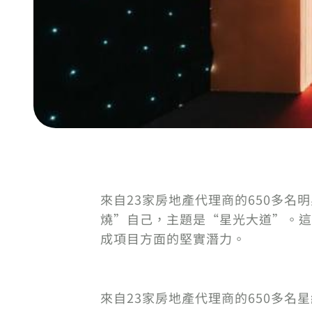
來自23家房地產代理商的650多名明星
燒”自己，主題是“星光大道”。這個
成項目方面的堅實潛力。
來自23家房地產代理商的650多名星級