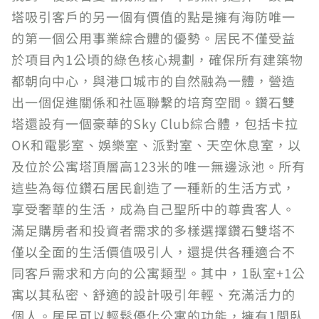
塔吸引客戶的另一個有價值的點是擁有海防唯一
的第一個公用事業綜合體的優勢。居民不僅受益
於項目內1公頃的綠色核心規劃，確保所有建築物
都朝向中心，與港口城市的自然融為一體，營造
出一個促進關係和社區聯繫的培育空間。鑽石雙
塔還設有一個豪華的Sky Club綜合體，包括卡拉
OK和電影室、娛樂室、派對室、天空休息室，以
及位於公寓塔頂層高123米的唯一無邊泳池。所有
這些為每位鑽石居民創造了一種新的生活方式，
享受奢華的生活，成為自己聖所中的尊貴客人。
滿足購房者和投資者需求的多樣選擇鑽石雙塔不
僅以全面的生活價值吸引人，還提供各種適合不
同客戶需求和方向的公寓類型。其中，1臥室+1公
寓以其私密、舒適的設計吸引年輕、充滿活力的
個人。居民可以輕鬆優化公寓的功能，擁有1間臥