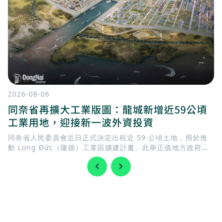
2026-08-06
同奈省再擴大工業版圖：龍城新增近59公頃
工業用地，迎接新一波外資投資
同奈省人民委員會近日正式決定出租近 59 公頃土地，用於推
動 Long Đức（隆德）工業區擴建計畫。此舉正值地方政府加
快完善基礎建設，迎接 隆城國際機場 即將投入營運，同時持續
擴充工業用地，以滿足國內外企業日益增加的投資需求。