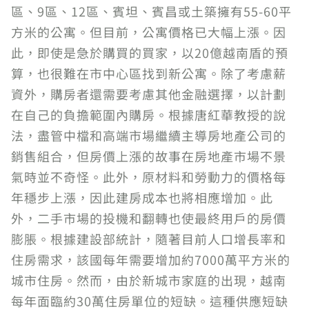
區、9區、12區、賓坦、賓昌或土築擁有55-60平
方米的公寓。但目前，公寓價格已大幅上漲。因
此，即使是急於購買的買家，以20億越南盾的預
算，也很難在市中心區找到新公寓。除了考慮薪
資外，購房者還需要考慮其他金融選擇，以計劃
在自己的負擔範圍內購房。根據唐紅華教授的說
法，盡管中檔和高端市場繼續主導房地產公司的
銷售組合，但房價上漲的故事在房地產市場不景
氣時並不奇怪。此外，原材料和勞動力的價格每
年穩步上漲，因此建房成本也將相應增加。此
外，二手市場的投機和翻轉也使最終用戶的房價
膨脹。根據建設部統計，隨著目前人口增長率和
住房需求，該國每年需要增加約7000萬平方米的
城市住房。然而，由於新城市家庭的出現，越南
每年面臨約30萬住房單位的短缺。這種供應短缺