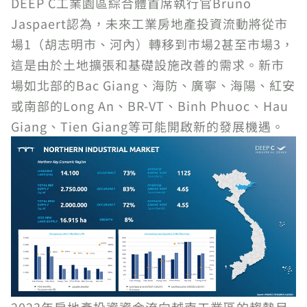
DEEP C工業園區綜合體首席執行官Bruno
Jaspaert認為，未來工業房地產投資流動將從市
場1（胡志明市、河內）轉移到市場2甚至市場3，
這是由於土地擴張和基礎設施改善的需求。新市
場如北部的Bac Giang、海防、廣寧、海陽、紅安
或南部的Long An、BR-VT、Binh Phuoc、Hau
Giang、Tien Giang等可能開啟新的發展機遇。
2023年房地產投資資金流向越南工業區的趨勢目