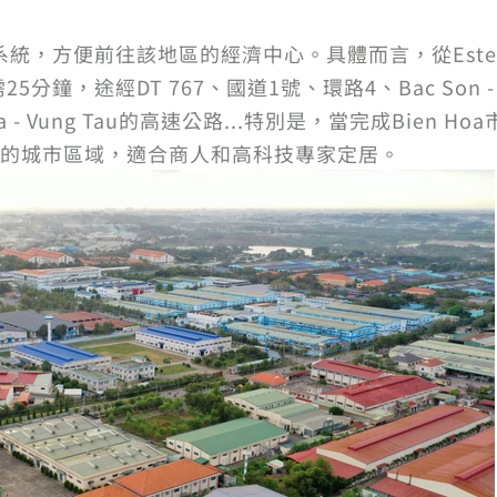
通系統，方便前往該地區的經濟中心。具體而言，從Estella 
需25分鐘，途經DT 767、國道1號、環路4、Bac Son -
n Hoa - Vung Tau的高速公路...特別是，當完成Bien H
的城市區域，適合商人和高科技專家定居。