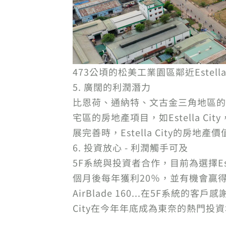
473公頃的松美工業園區鄰近Estell
5. 廣闊的利潤潛力
比恩荷、通納特、文古金三角地區的
宅區的房地產項目，如Estella
展完善時，Estella City的房
6. 投資放心 - 利潤觸手可及
5F系統與投資者合作，目前為選擇Es
個月後每年獲利20％，並有機會贏得1輛
AirBlade 160...在5F系統
City在今年年底成為東奈的熱門投資地點