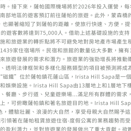
小時。接下來，薩帕國際機場將於2026年投入運營，每
南部地區的遊客預訂前往薩帕的旅遊。此外，蒙森橋的
開通，也顯著縮短了到薩帕的距離，使旅行快速、方便，
的遊客數將達到75,000人。借助上述基礎設施的支持，
施和旅遊業的轉折點將不可避免地對房地產市場產生
439家住宿場所。民宿和旅館的數量佔大多數，擁有12
來旅遊發展的需求和潛力。旅遊業的強勁增長將推動
、透明法律框架和多樣化服務類型的項目被預測將成
房地產的“磁鐵”位於薩帕鎮花蓮山區，Irista Hill S
設施。Irista Hill Sapa由13層地上和1層地
、餐廳、步行道、兒童遊樂場...滿足所有群體的需求
俯瞰薩帕鎮和著名旅遊目的地。Irista Hill Sap
的景色，體驗壯麗、浪漫的大自然，享受母親大自然賜予
 Sapa還因引領著在薩帕租賃旅遊住宿-度假公寓的業務趨
盈利潛力，並對旅遊業的發展做出了重大貢獻。欲瞭解更多信