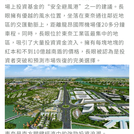
場上投資基金的“安全避風港”之一的建議。長
眼擁有優越的風水位置，坐落在東奈通往鄰近地
區的交匯動脈上，距離龍昂國際機場僅20多分鐘
車程。同時，長眼位於東奈工業區最集中的地
區，吸引了大量投資資金流入。擁有每塊地塊的
紅本和不到10億越南盾的價格，長眼被認為是投
資者突破和預測市場恢復的完美選擇。
東奈是南方關鍵經濟中的強勁投資浪潮。