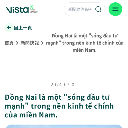
回上一頁
Đồng Nai là một "sóng đầu tư
首頁
新聞快報
mạnh" trong nền kinh tế chính của
miền Nam.
2024-07-01
Đồng Nai là một "sóng đầu tư
mạnh" trong nền kinh tế chính
của miền Nam.