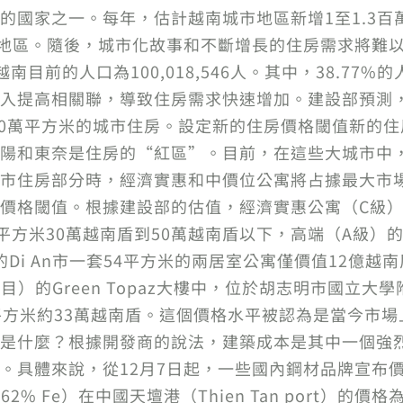
國家之一。每年，估計越南城市地區新增1至1.3百萬
個城市地區。隨後，城市化故事和不斷增長的住房需求將
越南目前的人口為100,018,546人。其中，38.7
入提高相關聯，導致住房需求快速增加。建設部預測，
000萬平方米的城市住房。設定新的住房價格閾值新的
陽和東奈是住房的“紅區”。目前，在這些大城市中
市住房部分時，經濟實惠和中價位公寓將占據最大市
格閾值。根據建設部的估值，經濟實惠公寓（C級）的平
平方米30萬越南盾到50萬越南盾以下，高端（A級）
p的Di An市一套54平方米的兩居室公寓僅價值12億越南盾，
寓項目）的Green Topaz大樓中，位於胡志明市國
平方米約33萬越南盾。這個價格水平被認為是當今市
是什麼？根據開發商的說法，建築成本是其中一個強烈影
。具體來說，從12月7日起，一些國內鋼材品牌宣布價
% Fe）在中國天壇港（Thien Tan port）的價格為