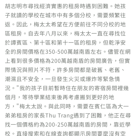
胡志明市尋找經濟實惠的租房時遇到困難。她孩
子就讀的學校在城市中有多個分校，需要頻繁往
返。因此，梅太太希望在方便前往不同分校的地
區租房。自去年八月以來，梅太太一直在尋找位
於譚賓區、第十區和第十一區的租房，但乾淨安
全的房間價格在350-500萬越南盾左右。儘管在網
上看到很多價格為200萬越南盾的房間廣告，但實
際情況與照片不符，許多房間都是破舊、老舊、
潮濕且不安全，一旦發生火災或爆炸等緊急情
況。"我的孩子目前暫時住在朋友的寄宿房間裡幾
個月，等待學業結束後再考慮搬到更好的地
方，"梅太太說。與此同時，需要在賓仁區為大一
弟弟租房的家長Thu Trang遇到了困難，他正在尋
找一個價格約為200-250萬越南盾的房間，靠近學
校。直接搜索和在線查詢都顯示房間要麼沒有空