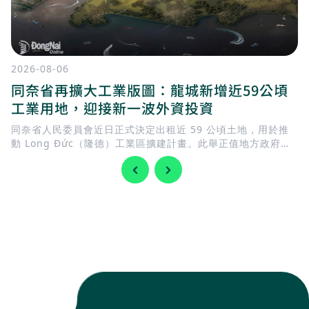
2026-08-06
同奈省再擴大工業版圖：龍城新增近59公頃
工業用地，迎接新一波外資投資
同奈省人民委員會近日正式決定出租近 59 公頃土地，用於推
動 Long Đức（隆德）工業區擴建計畫。此舉正值地方政府加
快完善基礎建設，迎接 隆城國際機場 即將投入營運，同時持續
擴充工業用地，以滿足國內外企業日益增加的投資需求。