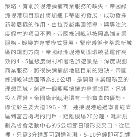
策略，有助於岘港彌補商業服務的缺失。帝國綠
洲岘港項目預計將加速卡蒂恩的發展，成功發揮
新發展極的作用，由拉克越集團領導。與專注於
度假村的項目不同，帝國綠洲岘港按照高端商業
服務 - 娛樂的專業模式發展，緊密遵循卡蒂恩新城
區的規劃方向。帝國綠洲岘港周圍環繞著運作高
效的4 - 5星級度假村和著名旅遊景點，深度規劃
商業服務，將很快彌補該地區目前的短缺。帝國
綠洲岘港總面積為8.9公頃 - 是開發商業服務區的
理想區域，創建一個熙熙攘攘的專業城區，迅速
投入運營。帝國綠洲岘港還有一個寶貴的優勢，
即位於主要大道19B - 唯一連接岘港通過寧會經濟
區到富吉機場的門戶，距離機場20分鐘，毗鄰規
劃為省會活動中心的5公頃節日環形交叉口。從這
裡，只需3分鐘即可到達海灘，5-10分鐘即可到達