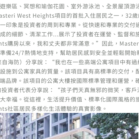
遊樂區、冥想和瑜伽花園、室外游泳池、全景屋頂游泳池
ri West Heights項目的首批入住居民之一，32
一印象是投資者的周到和專業。從快速和專業的交付
成的細節、清潔工作...展示了投資者在運營、監督和
eights購房以來，我和丈夫都非常滿意。”因此，Masteri
24/7熱情地支持，幫助居民感到安全並輕鬆開始新生活。
（來自海防）分享說：“我也在一些高端公寓項目中有過經驗，但只
設施到公寓家具的質量。該項目具有高標準的交付，
多高端品牌。該項目的公寓大樓按國際標準管理和運營，
ghts項目的投資者代表分享說：“孩子們天真無邪的微笑，客
大幸福。從這裡，生活提升價值、標準化國際風格的
Heights社區居民多樣化生活體驗的真實影像。