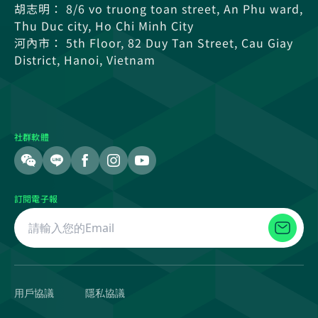
胡志明： 8/6 vo truong toan street, An Phu ward,
Thu Duc city, Ho Chi Minh City
河內市： 5th Floor, 82 Duy Tan Street, Cau Giay
District, Hanoi, Vietnam
社群軟體
訂閱電子報
用戶協議
隱私協議