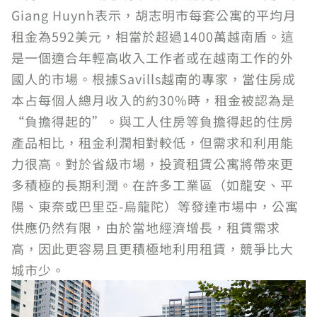
Giang Huynh表示，胡志明市每套公寓的平均月
租金為592美元，相當於超過1400萬越南盾。這
是一個適合年輕高收入工作者或在越南工作的外
國人的市場。根據Savills越南的專家，當住房成
本占每個人總月收入的約30%時，租金被認為是
“負擔得起的”。與工人住房等負擔得起的住房
產品相比，租金利潤相對較低，但需求和利用能
力很高。對於省級市場，投資租賃公寓將帶來更
多積極的長期利潤。在許多工業區（如龍安、平
陽、東奈或巴里亞-烏龍陀）等發達市場中，公寓
供應仍然有限，由於當地經濟增長，租賃需求
高，因此更容易且更積極地利用租賃，競爭比大
城市少。