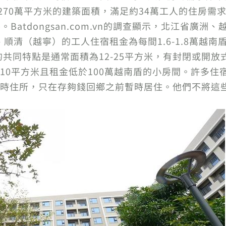
於270萬平方米的建築面積，滿足約34萬工人的住房需
Batdongsan.com.vn的調查顯示，北江省廣
豐、順清（越寧）的工人住宿租金為每間1.6-1.8萬越
住宿的共同特點是通常面積為12-25平方米，有封閉或開
10平方米且租金低於100萬越南盾的小房間。許多住
時住所，只在存夠錢回鄉之前暫時居住。他們不將這