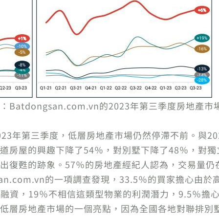
tdongsan.com.vn的2023年第三季度房地產
023年第三季度，低層房地產市場仍然停滯不前。與20
道房屋的興趣下降了54％，對別墅下降了48％，對獨
出復甦的跡象。57％的房地產經紀人認為，交易量仍
gsan.com.vn的一項調查發現，33.5％的買家擔
以融資，19％不相信這類型物業的利潤潛力，9.5％擔
低層房地產市場的一個亮點，因為全國各地對聯排別