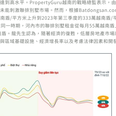
到高水平。PropertyGuru越南的戰略總監表示
刺激聯排別墅市場。然而，根據Batdongsan.c
越南盾/平方米上升到2023年第三季度的333萬越南盾
在同一時期，河內市的聯排別墅租金從每月55萬越南盾
越南盾。龍先生認為，隨著經濟的復甦，低層房地產市
與區域基礎設施、經濟增長率以及考慮法律因素和開