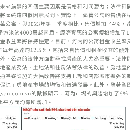
未來前景的四個主要因素是價格和利潤潛力；法律和
將圍繞這四個因素展開。實際上，儘管公寓的售價在
公寓，與2023年第一季度相比，售價增加了4％，達
方米約4000萬越南盾。經濟實惠的公寓價格增加了1
金收益率將保持穩定。目前，河內的公寓租金收益率為4
率每年高達約12.5％，包括來自售價和租金收益的額
外，公寓的法律方面對尋找房產的人尤為重要。法律
地產業務法、土地法和住房法等法律的改善，房地產
通基礎設施的大幅改善將支持北部和南部城市擴張的
促進了房地產市場的均衡和普遍發展。此外，隨著全
gsan.com.vn的數據顯示，河內市場的興趣增加了
水平方面均有所增加。