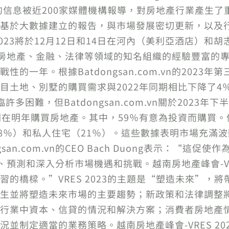
的信息被近200家媒體機構報導，對房地產行業產生了
基於大數據建立的報告，與市場發展密切更新，以及
 2023將於12月12日和14日在河內（美利亞酒店）
vn和許多房地產、金融、法律等領域的知名組織的經驗豐富的
一年。根據Batdongsan.com.vn的2023年
目土地、別墅的購買需求與2022年同期相比下降了4
困難，但Batdongsan.com.vn關於2023年
劃在明年購買房地產。其中，59％有意為投資而購買
28％）和私人住宅（21％）。這些數據表明市場充滿
san.com.vn的CEO Bach Duong表示：“這
極提供信息、預測和深入分析市場機遇和挑戰。越南房地產峰會
的橋樑。”VRES 2023的主題是“塑造未來”，
生並將塑造未來市場的主要趨勢；新政策和法律調整
行業中資本、信貸的情況和解決方案；消費者房地產
制定適當的業務策略。越南房地產峰會-VRES 2023