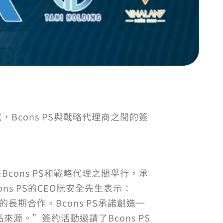
儀式，Bcons PS與戰略代理商之間的簽
式在Bcons PS和戰略代理之間舉行，承
ns PS的CEO阮安全先生表示：
長期合作。Bcons PS承諾創造一
。”簽約活動邀請了Bcons PS