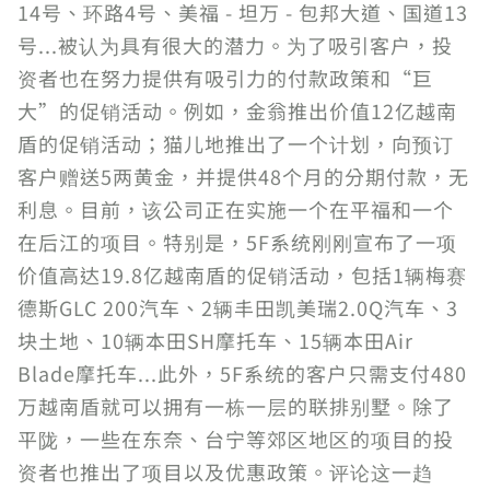
14号、环路4号、美福 - 坦万 - 包邦大道、国道13
号...被认为具有很大的潜力。为了吸引客户，投
资者也在努力提供有吸引力的付款政策和“巨
大”的促销活动。例如，金翁推出价值12亿越南
盾的促销活动；猫儿地推出了一个计划，向预订
客户赠送5两黄金，并提供48个月的分期付款，无
利息。目前，该公司正在实施一个在平福和一个
在后江的项目。特别是，5F系统刚刚宣布了一项
价值高达19.8亿越南盾的促销活动，包括1辆梅赛
德斯GLC 200汽车、2辆丰田凯美瑞2.0Q汽车、3
块土地、10辆本田SH摩托车、15辆本田Air
Blade摩托车...此外，5F系统的客户只需支付480
万越南盾就可以拥有一栋一层的联排别墅。除了
平陇，一些在东奈、台宁等郊区地区的项目的投
资者也推出了项目以及优惠政策。评论这一趋