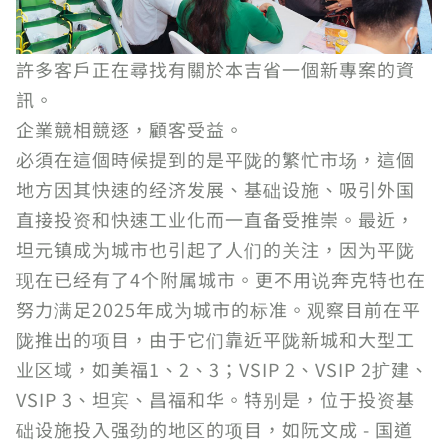
許多客戶正在尋找有關於本吉省一個新專案的資
訊。
企業競相競逐，顧客受益。
必須在這個時候提到的是平陇的繁忙市场，這個
地方因其快速的经济发展、基础设施、吸引外国
直接投资和快速工业化而一直备受推崇。最近，
坦元镇成为城市也引起了人们的关注，因为平陇
现在已经有了4个附属城市。更不用说奔克特也在
努力满足2025年成为城市的标准。观察目前在平
陇推出的项目，由于它们靠近平陇新城和大型工
业区域，如美福1、2、3；VSIP 2、VSIP 2扩建、
VSIP 3、坦宾、昌福和华。特别是，位于投资基
础设施投入强劲的地区的项目，如阮文成 - 国道