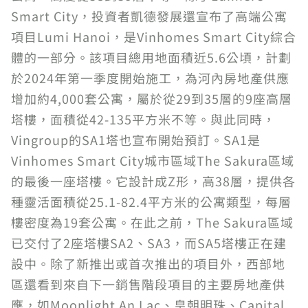
Smart City，投資者凱德發展還宣布了高端公寓
項目Lumi Hanoi，是Vinhomes Smart City綜合
體的一部分。該項目總用地面積近5.6公頃，計劃
於2024年第一季度開始施工，為河內房地產供應
增加約4,000套公寓，屬於從29到35層的9座高層
塔樓，面積從42-135平方米不等。與此同時，
Vingroup的SA1塔也宣布開始預訂。SA1是
Vinhomes Smart City城市區域The Sakura區域
的最後一座塔樓。它設計成Z形，高38層，提供各
種靈活面積從25.1-82.4平方米的公寓類型，每層
樓密度為19套公寓。在此之前，The Sakura區域
已交付了2座塔樓SA2、SA3，而SA5塔樓正在建
設中。除了新推出或首次推出的項目外，西部地
區還看到來自下一銷售階段項目的主要房地產供
應，如Moonlight An Lac、皇朝明珠、Capital