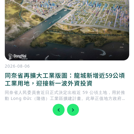
2026-08-06
同奈省再擴大工業版圖：龍城新增近59公頃
工業用地，迎接新一波外資投資
同奈省人民委員會近日正式決定出租近 59 公頃土地，用於推
動 Long Đức（隆德）工業區擴建計畫。此舉正值地方政府加
快完善基礎建設，迎接 隆城國際機場 即將投入營運，同時持續
擴充工業用地，以滿足國內外企業日益增加的投資需求。