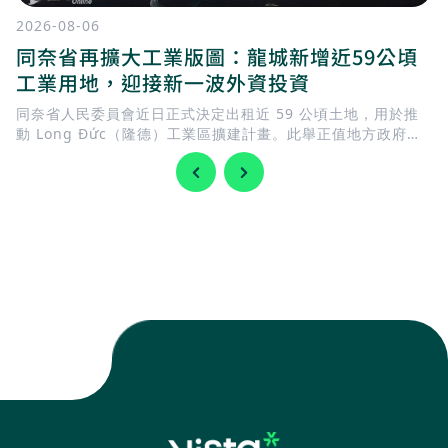
2026-08-06
同奈省再擴大工業版圖：龍城新增近59公頃
工業用地，迎接新一波外資投資
同奈省人民委員會近日正式決定出租近 59 公頃土地，用於推
動 Long Đức（隆德）工業區擴建計畫。此舉正值地方政府加
快完善基礎建設，迎接 隆城國際機場 即將投入營運，同時持續
擴充工業用地，以滿足國內外企業日益增加的投資需求。