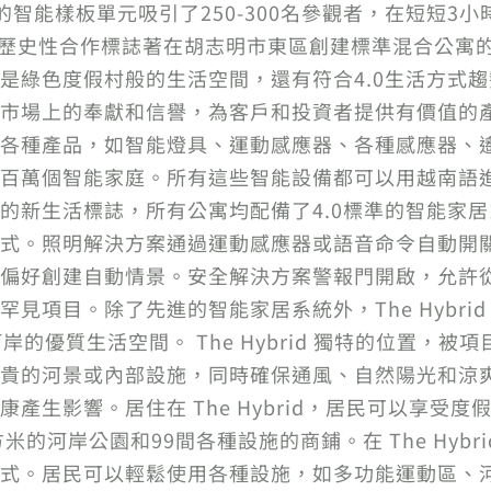
id 的智能樣板單元吸引了250-300名參觀者，在短短
之間的歷史性合作標誌著在胡志明市東區創建標準混合公寓的
是綠色度假村般的生活空間，還有符合4.0生活方式
場上的奉獻和信譽，為客戶和投資者提供有價值的產品。F
各種產品，如智能燈具、運動感應器、各種感應器、
百萬個智能家庭。所有這些智能設備都可以用越南語
c 創意城市的新生活標誌，所有公寓均配備了4.0標準的智
式。照明解決方案通過運動感應器或語音命令自動開
偏好創建自動情景。安全解決方案警報門開啟，允許
見項目。除了先進的智能家居系統外，The Hybri
的優質生活空間。 The Hybrid 獨特的位置，
貴的河景或內部設施，同時確保通風、自然陽光和涼
產生影響。居住在 The Hybrid，居民可以享受
平方米的河岸公園和99間各種設施的商鋪。在 The Hy
式。居民可以輕鬆使用各種設施，如多功能運動區、