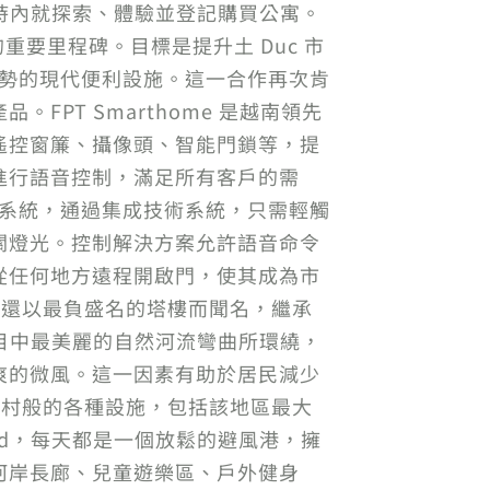
3小時內就探索、體驗並登記購買公寓。
重要里程碑。目標是提升土 Duc 市
趨勢的現代便利設施。這一合作再次肯
PT Smarthome 是越南領先
遙控窗簾、攝像頭、智能門鎖等，提
進行語音控制，滿足所有客戶的需
能家居系統，通過集成技術系統，只需輕觸
關燈光。控制解決方案允許語音命令
從任何地方遠程開啟門，使其成為市
d 還以最負盛名的塔樓而聞名，繼承
被項目中最美麗的自然河流彎曲所環繞，
爽的微風。這一因素有助於居民減少
度假村般的各種設施，包括該地區最大
brid，每天都是一個放鬆的避風港，擁
河岸長廊、兒童遊樂區、戶外健身