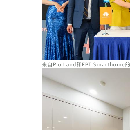
來自Rio Land和FPT Smar