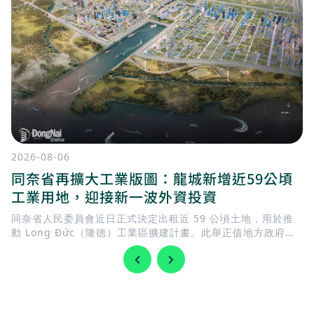
2026-08-06
同奈省再擴大工業版圖：龍城新增近59公頃
工業用地，迎接新一波外資投資
同奈省人民委員會近日正式決定出租近 59 公頃土地，用於推
動 Long Đức（隆德）工業區擴建計畫。此舉正值地方政府加
快完善基礎建設，迎接 隆城國際機場 即將投入營運，同時持續
擴充工業用地，以滿足國內外企業日益增加的投資需求。