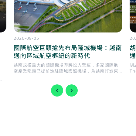
2026-08-05
20
國際航空巨頭搶先布局隆城機場：越南
胡
投
邁向區域航空樞紐的新時代
通
越南規模最大的國際機場即將投入營運，多家國際航
胡志
空產業龍頭已提前進駐隆城國際機場，為越南打造東
T
南亞新一代航空樞紐揭開序幕。
建
。
T
際
模
足
輸