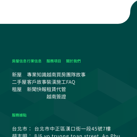
房屋信息
行業信息
服務項目
關於我們
新屋
專業知識
越南買房
團隊故事
二手屋
客戶故事
裝潢施工
FAQ
租屋
新聞快報
租賃代管
越南簽證
服務據點
台北市： 台北市中正區漢口街一段45號7樓
胡志明： 8/6 vo truong toan street, An Phu