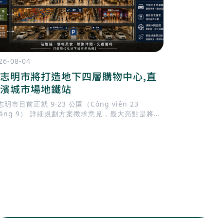
26-08-04
2026-08-03
志明市將打造地下四層購物中心,直
北寧正式
濱城市場地鐵站
為越南超
明市目前正就 9·23 公園（Công viên 23
越南政府於 2
háng 9） 詳細規劃方案徵求意見，最大亮點是將興
中央直轄市
一座 地下四層購物中心，並與 濱城市場（Bến
碑，也象徵著
hành）捷運站 直接連通。這將成為胡志明市中心規
的城市，正
最大的地下開發項目之一，也是推動 TOD（大眾運
固其作為越
導向發展） 的重要里程碑。
重要地位。