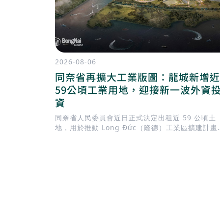
2026-08-06
同奈省再擴大工業版圖：龍城新增近
59公頃工業用地，迎接新一波外資
資
同奈省人民委員會近日正式決定出租近 59 公頃土
地，用於推動 Long Đức（隆德）工業區擴建計畫
此舉正值地方政府加快完善基礎建設，迎接 隆城國
機場 即將投入營運，同時持續擴充工業用地，以滿
國內外企業日益增加的投資需求。