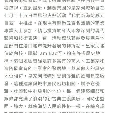
著新的街道發展。城市遺產的連續性在內核一直
被忽視，直到最近，越發集團的皇家河城項目在
七月二十五日早晨的火熱活動“我們為海防感到
自豪”中推出。在現場有超過五百名熱情的商業
專業人士參加，精心投資於令人印象深刻的現代
藝術和技術表演，這一活動標誌著越發集團房地
產部門在港口城市提升發展的轉折點。皇家河城
位於內核，毗鄰Tam Bac河，擁有許多歷史地
標。這個地區曾經是許多富有的商人、工業家和
海防最富有的企業家的聚居地。與其傲人的歷史
地位相符，皇家河城特別受到優雅的歐洲建築啟
發，這種建築與城市居民密切相關，賦予它優
雅、壯麗和中心級別的地位。每一個建築細節和
線條都充滿了浪漫的新古典主義美感，同時也堅
固、強大，就像海防人民的性格一樣。在綜合規