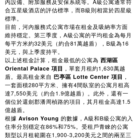
內設備、附加服務及安保系統等。A級公寓通常符
合五星級酒店的評估標準，而B級則相當於四星級
標準。
目前，河內服務式公寓市場在租金及吸納率方面
維持穩定。第三季度，A級公寓的平均租金為每月
每平方米約32美元（約合81萬越盾），B級為16
美元，與上季度持平。
以上述租金計算，租金最低的公寓為
西湖區
，單套月租約1,630萬越
Oriental Palace 項目
盾。最高租金來自
，
巴亭區 Lotte Center 項目
一套面積280平方米、擁有4間臥室的公寓月租高
達7,550美元（約合1.9億越盾）。此外，還有一
個位於還劍郡潘周楨路的項目，其月租金高達1.5
億越盾。
根據
的數據，A級和B級公寓的入
Avison Young
住率分別穩定在86%和75%。受租戶青睞的公寓
類型以月租範圍在1,900-3,200美元之間的兩至三