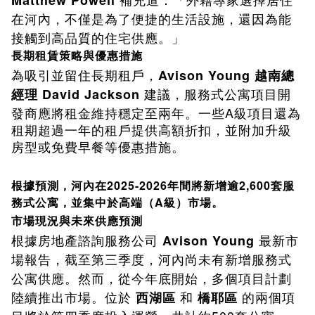
Matthew Powell
在河內，不僅是為了便捷的生活設施，還因為能
接觸到高品質的住宅供應。」
長期租賃策略與優惠措施
Avison Young
為吸引並留住長期租戶，
越南總
David Jackson
經理
建議，服務式公寓項目開
A
發商應將租金維持穩定至兩年。一些
級項目還為
租期超過一年的租戶提供高額折扣，並附加升級
房型或免費早餐等優惠措施。
根據預測，河內在2025-2026年間將新增逾2,600套服
務式公寓，並集中於高端（A級）市場。
市場現況與未來供應預測
根據房地產諮詢服務公司
最新市
Avison Young
場報告，截至第三季度，河內尚未有新增服務式
公寓供應。然而，從今年底開始，多個項目計劃
陸續推出市場。位於
和
的兩個項
西湖區
橋耶區