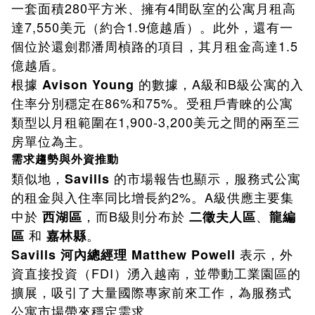
一套面積280平方米、擁有4間臥室的公寓月租高
達7,550美元（約合1.9億越盾）。此外，還有一
個位於還劍郡潘周楨路的項目，其月租金高達1.5
億越盾。
根據
的數據，A級和B級公寓的入
Avison Young
住率分別穩定在86%和75%。受租戶青睞的公寓
類型以月租範圍在1,900-3,200美元之間的兩至三
房單位為主。
需求趨勢與外資推動
類似地，
的市場報告也顯示，服務式公寓
Savills
的租金與入住率同比增長約2%。A級供應主要集
中於
，而B級則分布於
、
西湖區
二徵夫人區
龍編
和
。
區
嘉林縣
表示，外
Savills 河內總經理 Matthew Powell
資直接投資（FDI）湧入越南，並帶動工業園區的
擴展，吸引了大量國際專家前來工作，為服務式
公寓市場帶來穩定需求。