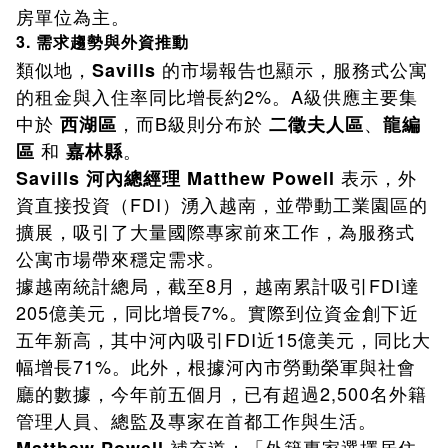
房單位為主。
3. 需求趨勢與外資推動
類似地，
的市場報告也顯示，服務式公寓
Savills
的租金與入住率同比增長約2%。A級供應主要集
中於
，而B級則分布於
、
西湖區
二徵夫人區
龍編
和
。
區
嘉林縣
表示，外
Savills 河內總經理 Matthew Powell
資直接投資（FDI）湧入越南，並帶動工業園區的
擴展，吸引了大量國際專家前來工作，為服務式
公寓市場帶來穩定需求。
據越南統計總局，截至8月，越南累計吸引FDI達
205億美元，同比增長7%。實際到位資金創下近
五年新高，其中河內吸引FDI近15億美元，同比大
幅增長71%。此外，根據河內市勞動榮軍與社會
廳的數據，今年前五個月，已有超過2,500名外籍
管理人員、總監及專家在首都工作與生活。
補充道：「外籍專家選擇居住