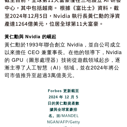
中心，其中包括越南。 根據《富比士》資料，截
至2024年12月5日，Nvidia 執行長黃仁勳的淨資
產達1264億美元，位居全球第11大富豪。
黃仁勳與 Nvidia 的崛起
1993
Nvidia
黃仁勳於
年聯合創立
，並自公司成立
CEO
Nvidia
以來擔任
兼董事長。在他的領導下，
GPU
的
（圖形處理器）技術從遊戲領域起步，逐
AI
2024
漸主導了人工智慧（
）領域，並在
年將公
3
司市值推升至超過
萬億美元。
Forbes 更新截至
2024 年 12 月 5
日的黃仁勳資產數
據與全球富豪排
名。
圖/MANDEL
NGAN/AFP/Getty