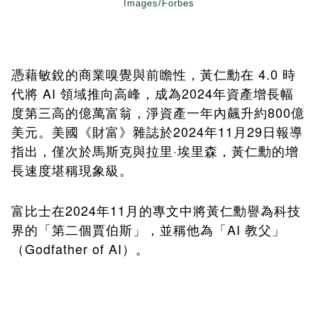
Images/Forbes
憑藉敏銳的商業嗅覺與前瞻性，黃仁勳在 4.0 時
代將 AI 領域推向高峰，成為2024年資產增長幅
度第三高的億萬富翁，淨資產一年內飆升約800億
美元。美國《財富》雜誌於2024年11月29日報導
指出，僅次於馬斯克與拉里·埃里森，黃仁勳的增
長速度堪稱現象級。
2024
11
富比士在
年
月的專文中將黃仁勳譽為科技
AI
界的「第二個賈伯斯」，並稱他為「
教父」
Godfather of AI
（
）。