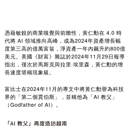
憑藉敏銳的商業嗅覺與前瞻性，黃仁勳在 4.0 時
代將 AI 領域推向高峰，成為2024年資產增長幅
度第三高的億萬富翁，淨資產一年內飆升約800億
美元。美國《財富》雜誌於2024年11月29日報導
指出，僅次於馬斯克與拉里·埃里森，黃仁勳的增
長速度堪稱現象級。
2024
11
富比士在
年
月的專文中將黃仁勳譽為科技
AI
界的「第二個賈伯斯」，並稱他為「
教父」
Godfather of AI
（
）。
「AI 教父」再度造訪越南