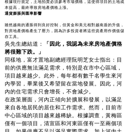
根據現行規定，土地拍賣必須參考市場價格，這使得項目的土地成
本提高，最終導致房地產價格上漲。
通貨膨脹與匯率影響
雖然越南的通脹得到良好控制，但黃金和美元相對越南盾的升值，
對房地產價格產生了壓力，因為許多投資者將這些資產用作價值儲
存工具。
吳先生總結道：
「因此，我認為未來房地產價格
將很難下跌。」
同樣地，富才置地副總經理阮明芝女士指出：目
前的供應無法滿足需求，特別是在市中心區域，
項目越來越少。此外，每年都有數千名學生來河
內學習，畢業後又希望留在當地發展。因此，河
內的住宅需求只會增長，不會減少。
在政策層面，河內正傾向於擴展和發展，以滿足
來自各地居民的居住和工作需求。然而，目前市
中心區域的項目越來越稀缺。根據調查，黃梅區
僅有一個項目，清宣區和河東區僅有一至兩個項
目。如果供應不足以滿足實際需求，加上河內土