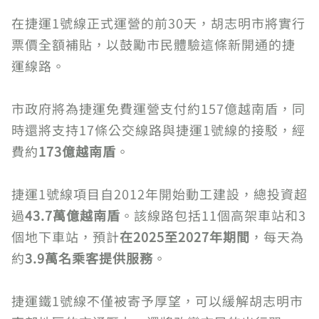
在捷運1號線正式運營的前30天，胡志明市將實行
票價全額補貼，以鼓勵市民體驗這條新開通的捷
運線路。
市政府將為捷運免費運營支付約157億越南盾，同
時還將支持17條公交線路與捷運1號線的接駁，經
費約
173億越南盾
。
捷運1號線項目自2012年開始動工建設，總投資超
過
43.7萬億越南盾
。該線路包括11個高架車站和3
個地下車站，預計
在2025至2027年期間
，每天為
約
3.9萬名乘客提供服務
。
捷運鐵1號線不僅被寄予厚望，可以緩解胡志明市