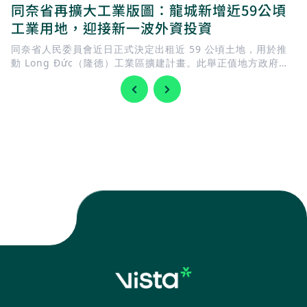
同奈省再擴大工業版圖：龍城新增近59公頃
工業用地，迎接新一波外資投資
同奈省人民委員會近日正式決定出租近 59 公頃土地，用於推
動 Long Đức（隆德）工業區擴建計畫。此舉正值地方政府加
快完善基礎建設，迎接 隆城國際機場 即將投入營運，同時持續
擴充工業用地，以滿足國內外企業日益增加的投資需求。