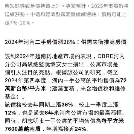
應短缺導致房價持續上升。專家預計，2025年市場仍將
延續漲勢，中端和經濟型房源將繼續短缺，價格可能上
漲7%-10%。
2024年河內二手房價漲26%：供需失衡推高房價
談到2024年越南房地產市場的表現，CBRE河內
分公司高級總監阮懷安女士指出，公寓市場是一
個引人注目的亮點。根據該公司的研究，截至
2024年第四季度，河內一手公寓的平均售價為
72
（建築面積，未含增值稅和維修
萬新台幣/平方米
基金）。
該價格較去年同期上漲
，較上一季度上漲
36%
，也是過去
來河內公寓市場的最高漲幅。
12%
8年
同時，胡志明市一手公寓的平均售價為
每平方米
，年增幅接近
。
7600萬越南盾
24%