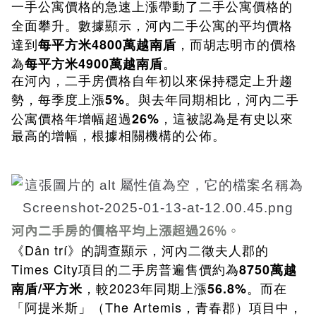
一手公寓價格的急速上漲帶動了二手公寓價格的
全面攀升。數據顯示，河內二手公寓的平均價格
達到
，而胡志明市的價格
每平方米4800萬越南盾
為
。
每平方米4900萬越南盾
在河內，二手房價格自年初以來保持穩定上升趨
5%
勢，每季度上漲
。與去年同期相比，河內二手
26%
公寓價格年增幅超過
，這被認為是有史以來
最高的增幅，根據相關機構的公佈。
河內二手房的價格平均上漲超過26%
。
《Dân trí》的調查顯示，河內二徵夫人郡的
Times City項目的二手房普遍售價約為
8750萬越
，較2023年同期上漲
。而在
南盾/平方米
56.8%
「阿提米斯」（The Artemis，青春郡）項目中，