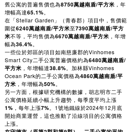
舊公寓的普遍售價也為
，年
8750萬越南盾/平方米
增幅高達
。
65.1%
在「Stellar Garden」（青春郡）項目中，售價範
圍從
至
6240萬越南盾/平方米
7390萬越南盾/平方
不等，平均售價為
，年增
米
6670萬越南盾/平方米
幅為
。
36.4%
一些位於郊區的項目如南慈廉郡的Vinhomes
Smart City二手公寓普遍價格約為
6480萬越南盾/
，年增幅達
。加林縣Vinhomes
平方米
38.8%
Ocean Park的二手公寓價格為
4860萬越南盾/平
，年增幅為
。
方米
50%
另一方面，根據研究機構的數據，胡志明市二手
公寓價格延續小幅上升趨勢，每季度平均上漲
，每年上漲
。1號地鐵線於2024年12月底
1%
7%
開始商業運營，這也推動了沿線項目的公寓價格
上漲。
在守德市（原第2郡和第9郡），二手公寓的平均