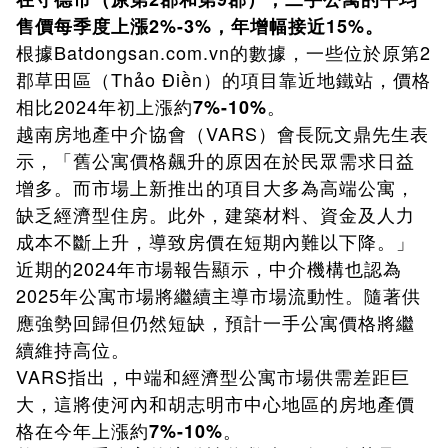
售價每季度上漲2%-3%，年增幅接近15%。
根據Batdongsan.com.vn的數據，一些位於原第2
郡草田區（Thảo Điền）的項目靠近地鐵站，價格
相比2024年初上漲約
。
7%-10%
越南房地產中介協會（VARS）會長阮文鼎先生表
示，「舊公寓價格飆升的原因在於民眾需求日益
增多。而市場上新推出的項目大多為高端公寓，
缺乏經濟型住房。此外，建築材料、資金及人力
成本不斷上升，導致房價在短期內難以下降。」
近期的2024年市場報告顯示，中介機構也認為
2025年公寓市場將繼續主導市場流動性。隨著供
應強勢回歸但仍然短缺，預計一手公寓價格將繼
續維持高位。
VARS指出，中端和經濟型公寓市場供需差距巨
大，這將使河內和胡志明市中心地區的房地產價
格在今年上漲約
。
7%-10%