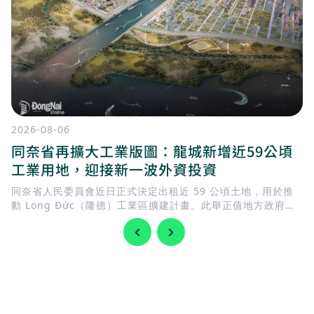
2026-08-06
同奈省再擴大工業版圖：龍城新增近59公頃
工業用地，迎接新一波外資投資
同奈省人民委員會近日正式決定出租近 59 公頃土地，用於推
動 Long Đức（隆德）工業區擴建計畫。此舉正值地方政府加
快完善基礎建設，迎接 隆城國際機場 即將投入營運，同時持續
擴充工業用地，以滿足國內外企業日益增加的投資需求。