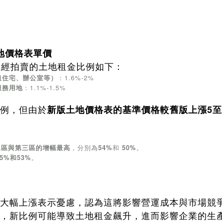
土地價格表單價
未經拍賣的土地租金比例如下：
租住宅、辦公室等）
：1.6%-2%
服務用地
：1.1%-1.5%
例，但由於
新版土地價格表的基準價格較舊版上漲5至
二區與第三區的增幅最高
，分別為
54%
和
50%
。
25%和53%
。
。
大幅上漲表示憂慮，認為這將影響營運成本與市場競
，新比例可能導致土地租金飆升，進而影響企業的生