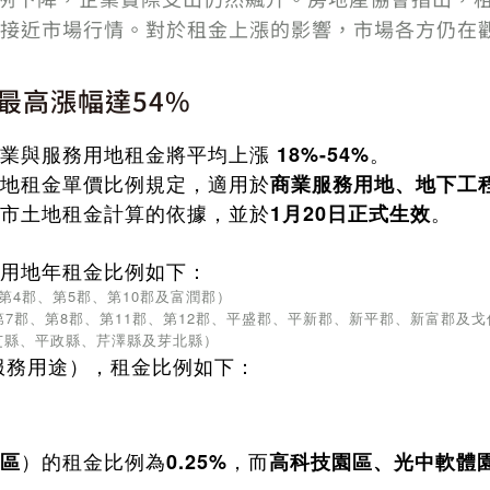
接近市場行情。對於租金上漲的影響，市場各方仍在
最高漲幅達54%
商業與服務用地租金將平均上漲
。
18%-54%
地租金單價比例規定，適用於
商業服務用地、地下工
市土地租金計算的依據，並於
。
1月20日正式生效
用地年租金比例如下：
第4郡、第5郡、第10郡及富潤郡）
第7郡、第8郡、第11郡、第12郡、平盛郡、平新郡、新平郡、新富郡及戈
芝縣、平政縣、芹澤縣及芽北縣）
服務用途），租金比例如下：
）的租金比例為
，而
區
0.25%
高科技園區、光中軟體