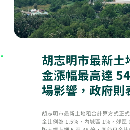
胡志明市最新土
金漲幅最高達 
場影響，政府則
胡志明市最新土地租金計算方式正式
金比例為 1.5%，內城區 1%，
版大幅上調 5 至 38 倍，即使