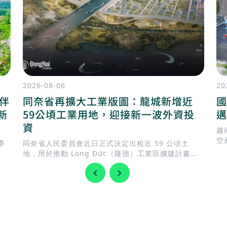
2026-08-06
20
陪伴
同奈省再擴大工業版圖：龍城新增近
國
新
59公頃工業用地，迎接新一波外資投
邁
資
越
空
季
同奈省人民委員會近日正式決定出租近 59 公頃土
南
地，用於推動 Long Đức（隆德）工業區擴建計畫。
此舉正值地方政府加快完善基礎建設，迎接 隆城國際
機場 即將投入營運，同時持續擴充工業用地，以滿足
國內外企業日益增加的投資需求。