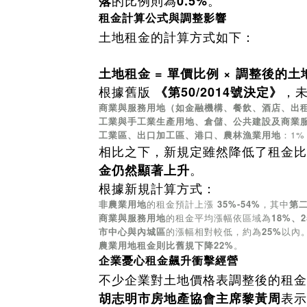
的比例則為
。
落
0.5%
租金計算公式與調整影響
土地租金的計算方式如下：
土地租金 = 單價比例 × 調整後的
根據舊版
，
《第50/2014號決定》
商業與服務用地（如金融機構、餐飲、酒店、出
工業與手工業生產用地、倉儲、公共建設及商業
工業區、出口加工區、港口、農林漁業用地
：1%
相比之下，新規定雖然降低了租金比
。
金仍然顯著上升
根據新規計算方式：
非農業用地
的租金預計上漲
35%-54%
，其中
第
商業與服務用地
的租金平均漲幅依區域為
18%、
市中心與內城區
的漲幅相對較低，約為
25%
以內
農業用地租金則比舊規下降22%
。
企業憂心租金飆升衝擊經營
不少企業對土地價格表調整後的租金
表示
胡志明市房地產協會主席黎黃周