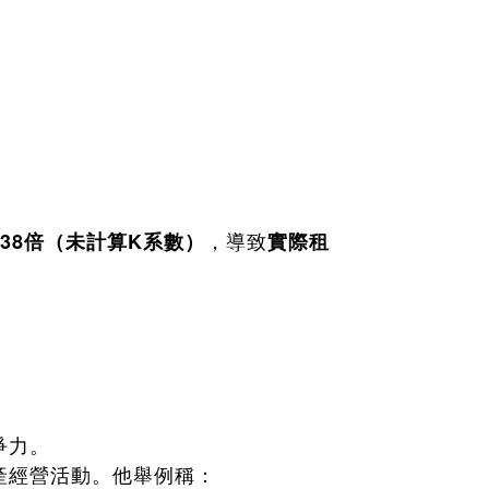
，導致
38倍（未計算K系數）
實際租
爭力。
產經營活動。他舉例稱：