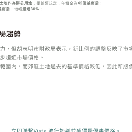
的土地作為辦公用途
，根據舊規定，年租金為
42億越南盾
；
越南盾
，增幅
超過30%
；
場趨勢
力，但胡志明市財政局表示，新比例的調整反映了市
步趨近市場價格。
範圍內，而郊區土地過去的基準價格較低，因此新版
立即聯繫Vista 進行談判並獲得最優惠價格。