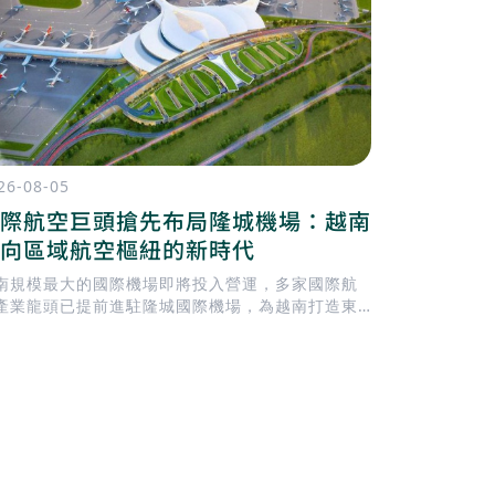
26-08-05
2026-08-04
際航空巨頭搶先布局隆城機場：越南
胡志明市
向區域航空樞紐的新時代
通濱城市
南規模最大的國際機場即將投入營運，多家國際航
胡志明市目前正就
產業龍頭已提前進駐隆城國際機場，為越南打造東
Tháng 
亞新一代航空樞紐揭開序幕。
建一座 地下
Thành）
模最大的地下
輸導向發展）