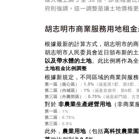
府則強調，這一調整是讓土地價格更
胡志明市商業服務用地租金
根據最新的計算方式，胡志明市的
胡志明市人民委員會近日頒布新的土
。此比例將作為全
以及帶水體的土地
土地租金比例調整
根據新規定，不同區域的商業與服務
第一區（核心區）
：
1.5%
（涵蓋第1郡、第3郡、
第二區（內城區）
：
1%
（涵蓋首德市、第6郡、
第三區（外圍郊區）
：
0.75%
（涵蓋郝門縣、古
對於
（非商業
非農業生產經營用地
第一區
：1%
第二區
：0.75%
第三區
：0.5%
此外，
（包括
農業用地
高科技農業園