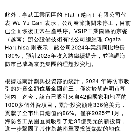
此外，亭武工業園區的 Flat（越南）有限公司代
表 Wu Yu Gan 表示，公司春節期間未停工，目前
已全面恢復正常生產秩序。VSIP工業園區的京瓷
（越南）辦公設備技術有限公司總經理 Ogata
Haruhisa 則表示，該公司2024年業績同比增長
130%，預計2025年收入將繼續提升，並強調海
防市已成為京瓷集團的理想投資地。
2024
根據越南計劃與投資部的統計，
年海防市吸
引的外資金額位居全國前三，僅次於胡志明市和
42
河內。迄今，該市已吸引來自
個國家和地區的
1000
336
多個外資項目，累計投資額達
億美元，
86%
2025
1
貢獻了全市出口總值的
。僅在
年
月，
35
海防各工業園區就吸引了近
億美元的新投資，
進一步鞏固了其作為越南重要投資熱點的地位。