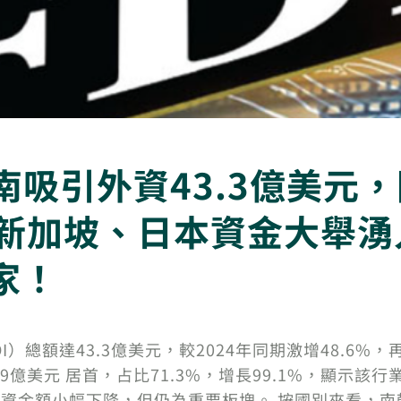
越南吸引外資43.3億美元
韓、新加坡、日本資金大舉
家！
DI）總額達43.3億美元，較2024年同期激增48.6
.9億美元 居首，占比71.3%，增長99.1%，顯示
管投資金額小幅下降，但仍為重要板塊。 按國別來看，南韓